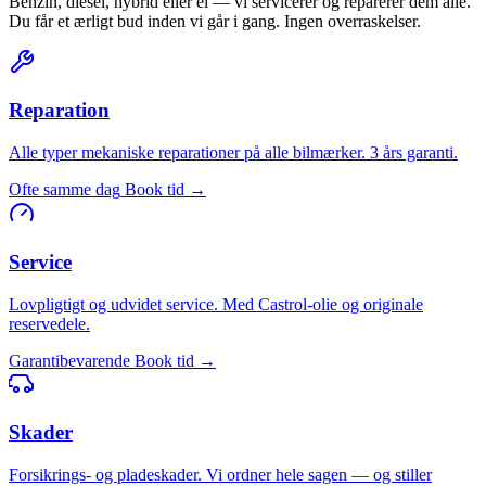
Benzin, diesel, hybrid eller el — vi servicerer og reparerer dem alle.
Du får et ærligt bud inden vi går i gang. Ingen overraskelser.
Reparation
Alle typer mekaniske reparationer på alle bilmærker. 3 års garanti.
Ofte samme dag
Book tid →
Service
Lovpligtigt og udvidet service. Med Castrol-olie og originale
reservedele.
Garantibevarende
Book tid →
Skader
Forsikrings- og pladeskader. Vi ordner hele sagen — og stiller