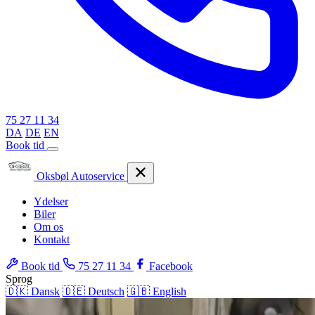
75 27 11 34
DA
DE
EN
Book tid
Oksbøl Autoservice
Ydelser
Biler
Om os
Kontakt
Book tid
75 27 11 34
Facebook
Sprog
🇩🇰 Dansk
🇩🇪 Deutsch
🇬🇧 English