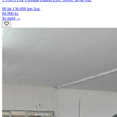
90 hk
136.600 km
Aut.
84.900 kr.
Se mere →