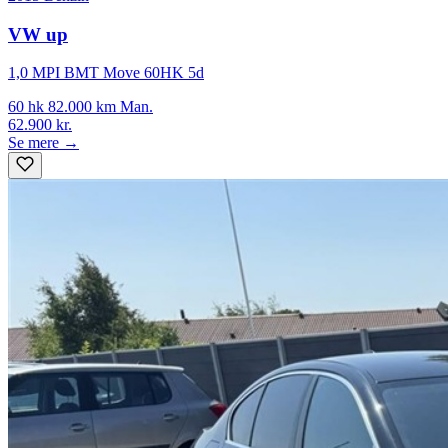
VW up
1,0 MPI BMT Move 60HK 5d
60 hk
82.000 km
Man.
62.900 kr.
Se mere →