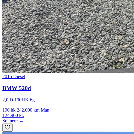
2015
Diesel
BMW 520d
2,0 D 190HK 6g
190 hk
242.000 km
Man.
124.900 kr.
Se mere →