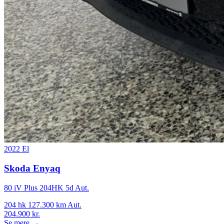
2022
El
Skoda Enyaq
80 iV Plus 204HK 5d Aut.
204 hk
127.300 km
Aut.
204.900 kr.
Se mere →