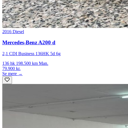
2016
Diesel
Mercedes-Benz A200 d
2,1 CDI Business 136HK 5d 6g
136 hk
198.500 km
Man.
79.900 kr.
Se mere →