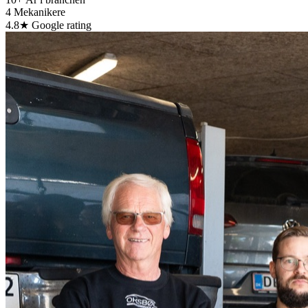
4
Mekanikere
4.8★
Google rating