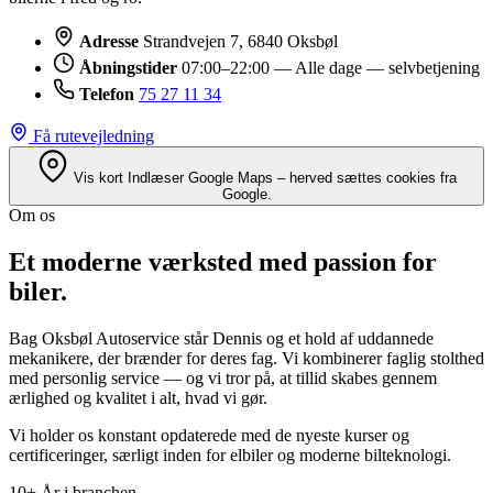
Adresse
Strandvejen 7, 6840 Oksbøl
Åbningstider
07:00–22:00 — Alle dage — selvbetjening
Telefon
75 27 11 34
Få rutevejledning
Vis kort
Indlæser Google Maps – herved sættes cookies fra
Google.
Om os
Et moderne værksted med passion for
biler.
Bag Oksbøl Autoservice står Dennis og et hold af uddannede
mekanikere, der brænder for deres fag. Vi kombinerer faglig stolthed
med personlig service — og vi tror på, at tillid skabes gennem
ærlighed og kvalitet i alt, hvad vi gør.
Vi holder os konstant opdaterede med de nyeste kurser og
certificeringer, særligt inden for elbiler og moderne bilteknologi.
10+
År i branchen