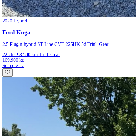
2020
Hybrid
Ford Kuga
2,5 Plugin-hybrid ST-Line CVT 225HK 5d Trinl. Gear
225 hk
98.500 km
Trinl. Gear
169.900 kr.
Se mere →