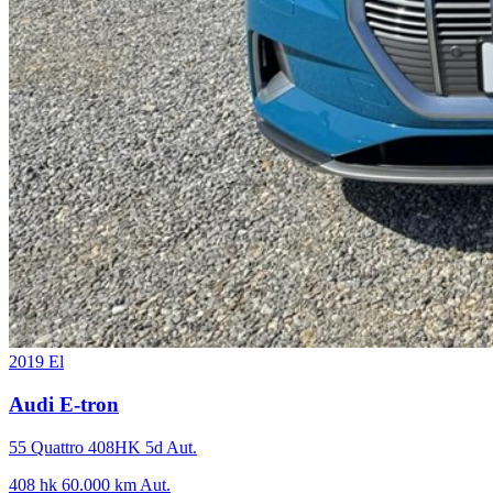
2019
El
Audi E-tron
55 Quattro 408HK 5d Aut.
408 hk
60.000 km
Aut.